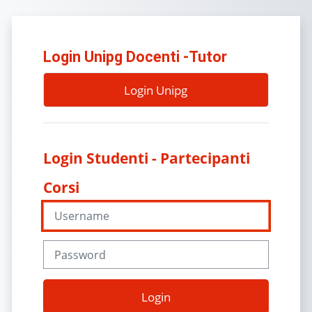
Vai al contenuto principale
Vai a creazione account
Login Unipg Docenti -Tutor
Login Unipg
Username
Password
Login