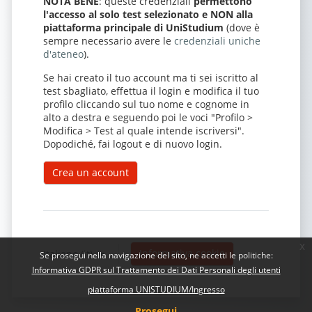
NOTA BENE
: queste credenziali
permettono
l'accesso al solo test selezionato e NON alla
piattaforma principale di UniStudium
(dove è
sempre necessario avere le
credenziali uniche
d'ateneo
).
Se hai creato il tuo account ma ti sei iscritto al
test sbagliato, effettua il login e modifica il tuo
profilo cliccando sul tuo nome e cognome in
alto a destra e seguendo poi le voci "Profilo >
Modifica > Test al quale intende iscriversi".
Dopodiché, fai logout e di nuovo login.
Crea un account
x
Informativa cookie
Italiano ‎(it)‎
Se prosegui nella navigazione del sito, ne accetti le politiche:
Informativa GDPR sul Trattamento dei Dati Personali degli utenti
piattaforma UNISTUDIUM/Ingresso
Prosegui